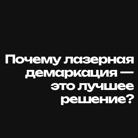
01
Заметна на любой поверхности
Неважно, бетон, металл, неровное или
загрязненное покрытие — лазерная разметка
всегда яркая и контрастная. Она не теряет
своих свойств даже в условиях экстремальных
температур (от -50 до +50), высокой
запыленности или при интенсивном движении
техники.
02
Быстрый монтаж без простоев
Больше не нужно ждать, пока краска высохнет!
Лазерная разметка наносится мгновенно, без