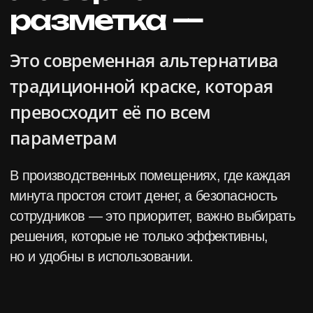
Почему лазерная
демаркация —
это лучшее
решение?